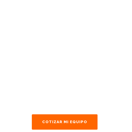
¿Qué Estas
Esperando
Para
Solicitarnos
Un
Presupuesto?
COTIZAR MI EQUIPO